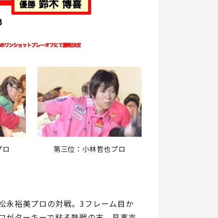
プロ
第三位：小林哲也プロ
松永裕美プロの対戦。3フレーム目か
ロがターキーで粘る熱戦の末、見事吉