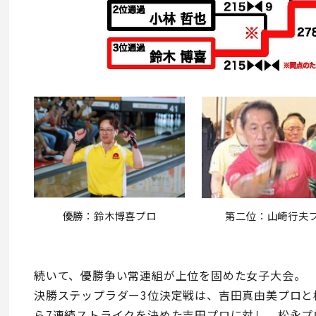
優勝：鈴木博喜プロ
第二位：山崎行夫
続いて、優勝争い常連組が上位を固めた女子大会。
決勝ステップラダー3位決定戦は、吉田真由美プロと
ら7連続ストライクを決めた吉田プロに対し、松永プ