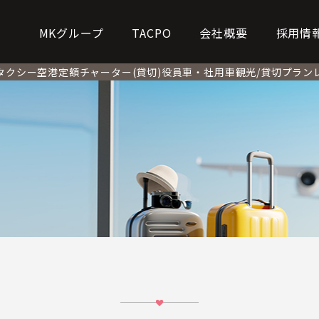
MKグループ
TACPO
会社概要
採用情
タクシー
空港定額
チャーター(貸切)
役員車・社用車
観光/貸切プラン