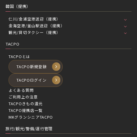
韓国（提携）
仁川/金浦空港送迎（提携）
金海空港/釜山駅送迎（提携）
観光/貸切タクシー（提携）
TACPO
TACPOとは
TACPO新規登録
TACPOログイン
よくある質問
ご利用上の注意
TACPOきもの還元
TACPO提携店一覧
MKグランシニアTACPO
旅行/観光/警備/運行管理