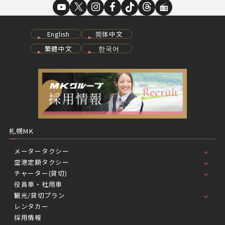
English
简体中文
繁體中文
한국어
札幌MK
メータータクシー
空港定額タクシー
チャーター(貸切)
役員車・社用車
観光/貸切プラン
レンタカー
採用情報