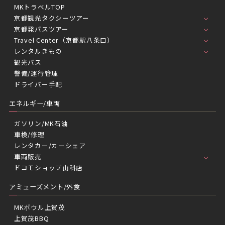
MKトラベルTOP
京都観光タクシーツアー
京都発バスツアー
Travel Center（京都駅八条口）
レンタルきもの
観光バス
警備/運行管理
ドライバー手配
エネルギー/車両
ガソリン/MK石油
車検/修理
レンタカー/カーシェア
車両販売
ドコモショップ山科店
アミューズメント/外食
MKボウル上賀茂
上賀茂BBQ