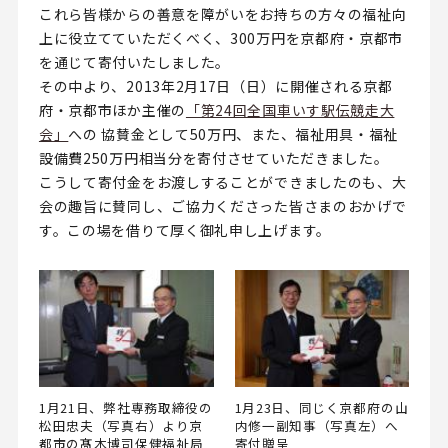
これら皆様からの善意を障がいをお持ちの方々の福祉向
上に役立てていただくべく、300万円を京都府・京都市
を通じて寄付いたしました。
その中より、2013年2月17日（日）に開催される京都
府・京都市ほか主催の
「第24回全国車いす駅伝競走大
会」
への 協賛金として50万円、また、福祉用具・福祉
設備費250万円相当分を寄付させていただきました。
こうして寄付金をお渡しすることができましたのも、大
会の趣旨に賛同し、ご協力くださった皆さまのおかげで
す。この場を借りて厚く御礼申し上げます。
1月21日、弊社専務取締役の
1月23日、同じく京都府の山
松田忠夫（写真右）より京
内修一副知事（写真左）へ
都市の髙木博司保健福祉局
寄付贈呈