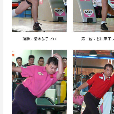
優勝：清水弘子プロ
第二位：谷川章子