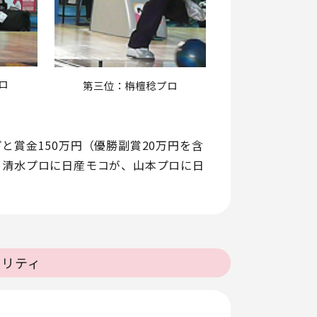
ロ
第三位：栴檀稔プロ
賞金150万円（優勝副賞20万円を含
り清水プロに日産モコが、山本プロに日
ャリティ