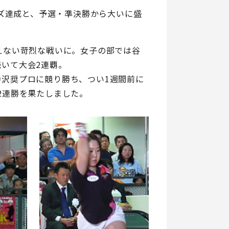
ーズ達成と、予選・準決勝から大いに盛
えない苛烈な戦いに。女子の部では谷
いて大会2連覇。
沢奨プロに競り勝ち、つい1週間前に
2連勝を果たしました。