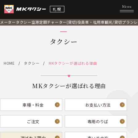
札幌
メータータクシー
空港定額
チャーター(貸切)
役員車・社用車
観光/貸切プラン
レ
タクシー
HOME
タクシー
MKタクシーが選ばれる理由
MKタクシーが選ばれる理由
車種・料金
お支払い方法
ご注文
専用のりば