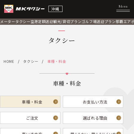
沖縄
メータータクシー
空港定額送迎
観光/貸切プラン
ゴルフ場送迎プラン
那覇エア
タクシー
HOME
タクシー
車種・料金
車種・料金
車種・料金
お支払い方法
ご注文
選ばれる理由