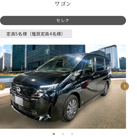
ワゴン
セレナ
定員5名様（推奨定員4名様）