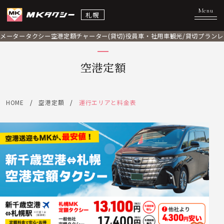
札幌
メータータクシー
空港定額
チャーター(貸切)
役員車・社用車
観光/貸切プラン
レ
空港定額
HOME
空港定額
運行エリアと料金表