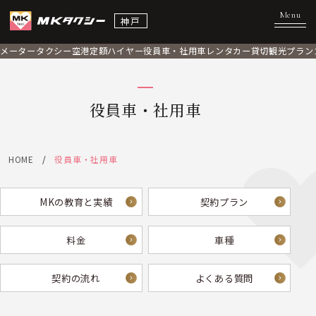
神戸
メータータクシー
空港定額
ハイヤー
役員車・社用車
レンタカー
貸切観光プラン
役員車・社用車
HOME
役員車・社用車
MKの教育と実績
契約プラン
料金
車種
契約の流れ
よくある質問