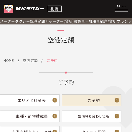
札幌
メータータクシー
空港定額
チャーター(貸切)
役員車・社用車
観光/貸切プラン
レ
空港定額
HOME
空港定額
ご予約
ご予約
エリアと料金表
ご予約
車種・荷物積載量
空港待ち合わせ場所