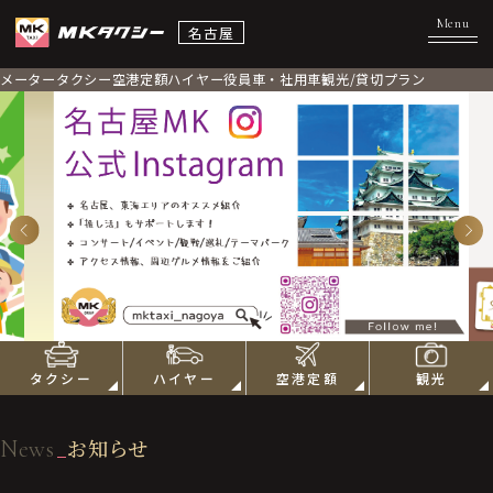
名古屋
メータータクシー
空港定額
ハイヤー
役員車・社用車
観光/貸切プラン
タクシー
ハイヤー
空港定額
観光
News
お知らせ