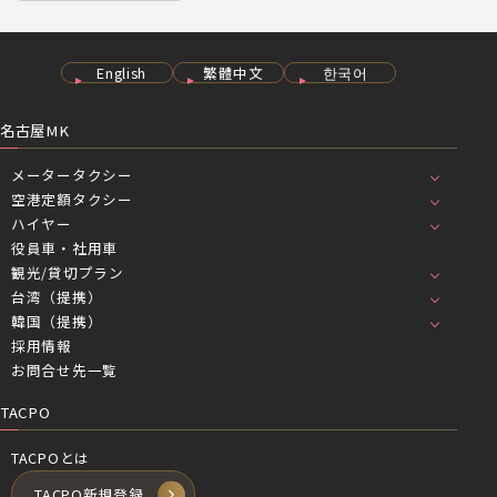
English
繁體中文
한국어
名古屋MK
メータータクシー
空港定額タクシー
ハイヤー
役員車・社用車
観光/貸切プラン
台湾（提携）
韓国（提携）
採用情報
お問合せ先一覧
TACPO
TACPOとは
TACPO新規登録