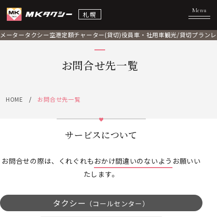
札幌
メータータクシー
空港定額
チャーター(貸切)
役員車・社用車
観光/貸切プラン
レ
お問合せ先一覧
HOME
お問合せ先一覧
サービスについて
お問合せの際は、くれぐれも
おかけ間違いのないよう
お願いい
たします。
タクシー
（コールセンター）