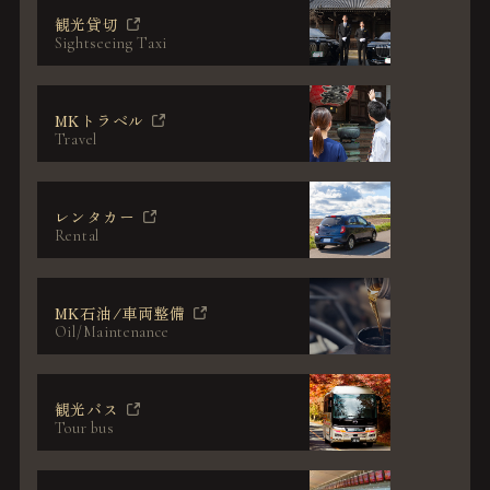
観光貸切
Sightseeing Taxi
MKトラベル
Travel
レンタカー
Rental
MK石油/
車両整備
Oil/Maintenance
観光バス
Tour bus