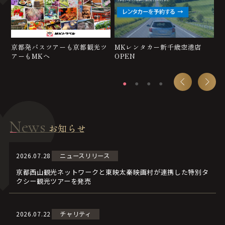
北
京都発バスツアーも京都観光ツ
MKレンタカー新千歳空港店
京
アーもMKへ
OPEN
News
お知らせ
2026.07.28
ニュースリリース
京都西山観光ネットワークと東映太秦映画村が連携した特別タ
クシー観光ツアーを発売
2026.07.22
チャリティ