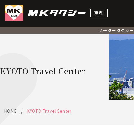
京都
メータータクシ
KYOTO Travel Center
HOME
KYOTO Travel Center