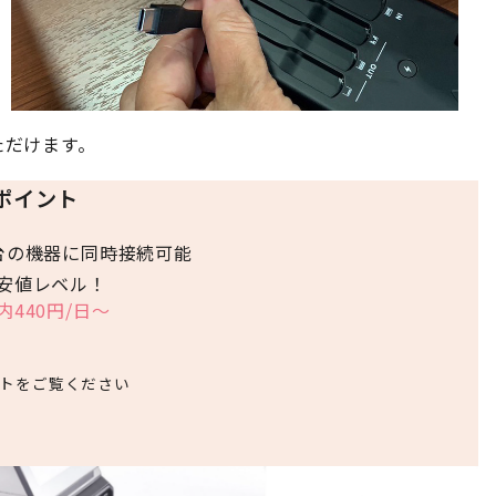
ただけます。
ポイント
台の機器に同時接続可能
安値レベル！
内440円/日～
トをご覧ください