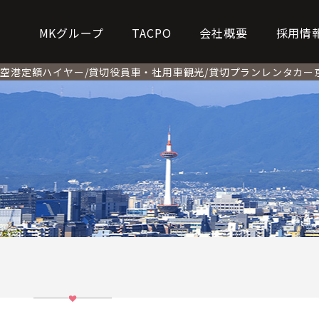
MKグループ
TACPO
会社概要
採用情
ー
空港定額
ハイヤー/貸切
役員車・社用車
観光/貸切プラン
レンタカー