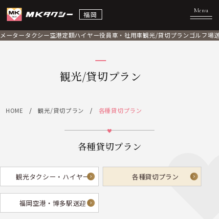
福岡
メータータクシー
空港定額
ハイヤー
役員車・社用車
観光/貸切プラン
ゴルフ場
観光/貸切プラン
HOME
観光/貸切プラン
各種貸切プラン
各種貸切プラン
観光タクシー・ハイヤー
各種貸切プラン
福岡空港・博多駅送迎