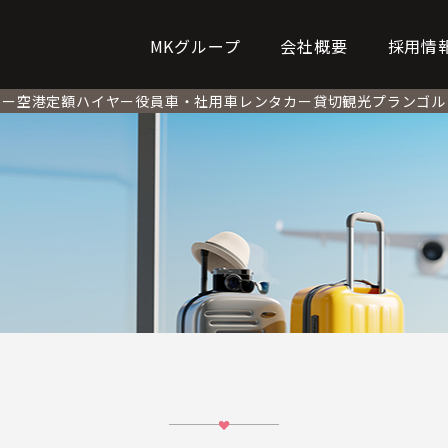
MKグループ
会社概要
採用情
シー
空港定額
ハイヤー
役員車・社用車
レンタカー
貸切観光プラン
ゴル