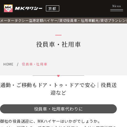
京都
メータータクシー
空港定額
ハイヤー/貸切
役員車・社用車
観光/貸切プラン
レン
役員車・社用車
HOME
役員車・社用車
通勤・ご移動もドア・トゥ・ドアで安心｜役員送
迎など
役員車・社用車代わりに
御社の役員送迎に、MKハイヤーはいかがでしょうか。