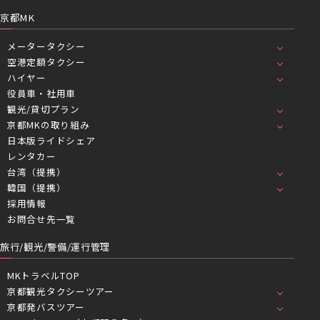
京都MK
メータータクシー
空港定額タクシー
ハイヤー
役員車・社用車
観光/貸切プラン
京都MKの取り組み
日本版ライドシェア
レンタカー
台湾（提携）
韓国（提携）
採用情報
お問合せ先一覧
旅行/観光/警備/運行管理
MKトラベルTOP
京都観光タクシーツアー
京都発バスツアー