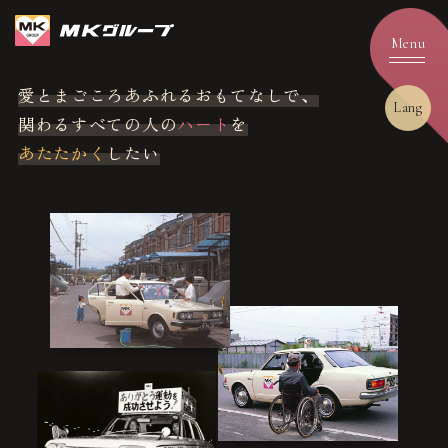
愛とまごころあふれるおもてなしで、
Lang
関わるすべての人の
ハート
を
あたたかく
したい