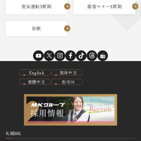
安全運転3原則
接客マナー3原則
社歌
English
简体中文
繁體中文
한국어
札幌MK