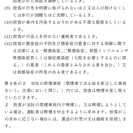
拒絶された物品を携帯しているとき。
旅客が行先を明瞭に告げられないほど又は人の助けなくし
ては歩行が困難なほど泥酔しているとき。
旅客が車内を汚染するおそれがある不潔な服装をしている
とき。
旅客が付添人を伴わない重病者であるとき。
旅客が感染症の予防及び感染症の患者に対する医療に関す
る法律による一類感染症､二類感染症、新型インフルエンザ
等感染症若しくは指定感染症（入院を必要とするものに限
る。）の患者（これらの患者とみなされる者を含む。）又
は新感染症の所見のある者であるとき。
第４条の２ 当社の禁煙車両（禁煙車である旨を表示した車両
をいう。次項において同じ。）内では、旅客は喫煙を差し控え
ていただきます。
２ 旅客が当社の禁煙車両内で喫煙し、又は喫煙しようとして
いる場合、運転者は喫煙を中止するように求めます。旅客がこ
の求めに応じない場合には、運送の引受け又は継続を拒絶しま
す。