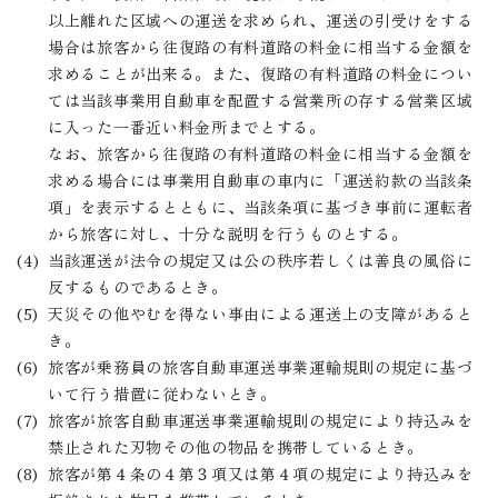
以上離れた区域への運送を求められ、運送の引受けをする
場合は旅客から往復路の有料道路の料金に相当する金額を
求めることが出来る。また、復路の有料道路の料金につい
ては当該事業用自動車を配置する営業所の存する営業区域
に入った一番近い料金所までとする。
なお、旅客から往復路の有料道路の料金に相当する金額を
求める場合には事業用自動車の車内に「運送約款の当該条
項」を表示するとともに、当該条項に基づき事前に運転者
から旅客に対し、十分な説明を行うものとする。
当該運送が法令の規定又は公の秩序若しくは善良の風俗に
反するものであるとき。
天災その他やむを得ない事由による運送上の支障があると
き。
旅客が乗務員の旅客自動車運送事業運輸規則の規定に基づ
いて行う措置に従わないとき。
旅客が旅客自動車運送事業運輸規則の規定により持込みを
禁止された刃物その他の物品を携帯しているとき。
旅客が第４条の４第３項又は第４項の規定により持込みを