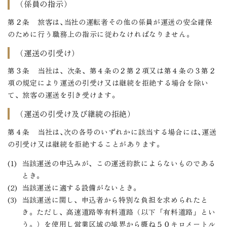
（係員の指示）
第２条 旅客は､当社の運転者その他の係員が運送の安全確保
のために行う職務上の指示に従わなければなりません。
（運送の引受け）
第３条 当社は、次条、第４条の２第２項又は第４条の３第２
項の規定により運送の引受け又は継続を拒絶する場合を除い
て、旅客の運送を引き受けます。
（運送の引受け及び継続の拒絶）
第４条 当社は､次の各号のいずれかに該当する場合には､運送
の引受け又は継続を拒絶することがあります。
当該運送の申込みが、この運送約款によらないものである
とき。
当該運送に適する設備がないとき。
当該運送に関し、申込者から特別な負担を求められたと
き。ただし、高速道路等有料道路（以下「有料道路」とい
う。）を使用し営業区域の境界から概ね５０キロメートル