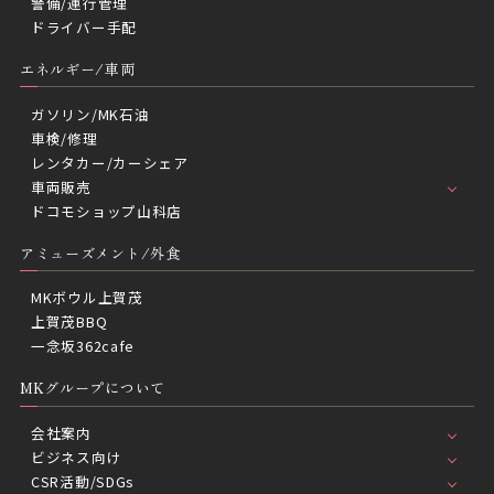
警備/運行管理
ドライバー手配
エネルギー/車両
ガソリン/MK石油
車検/修理
レンタカー/カーシェア
車両販売
ドコモショップ山科店
アミューズメント/外食
MKボウル上賀茂
上賀茂BBQ
一念坂362cafe
MKグループについて
会社案内
ビジネス向け
CSR活動/SDGs