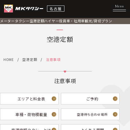
名古屋
メータータクシー
空港定額
ハイヤー
役員車・社用車
観光/貸切プラン
空港定額
HOME
空港定額
注意事項
注意事項
エリアと料金表
ご予約
車種・荷物積載量
空港待ち合わせ場所