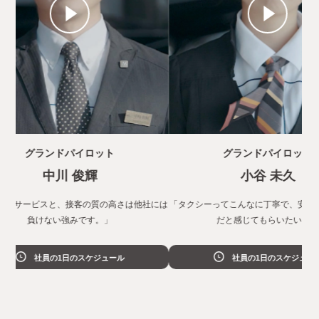
グランドパイロット
グランドパイロット
中川 俊輝
小谷 未久
ービスと、接客の質の高さは他社には
「タクシーってこんなに丁寧で、安心して乗
負けない強みです。」
だと感じてもらいたい。」
社員の1日のスケジュール
社員の1日のスケジュール