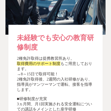
未経験でも安心の教育研
修制度
2種免許取得は提携教習所あり。
取得費用のサポート制度
もご用意しており
ます。
→8～15日で取得可能！
2種免許取得後、2週間の入社研修があり、
指導員がマンツーマンで運転、接客を指導
します。
■研修制度が充実
3ヵ月間、月1回実施される安全運転につい
ての講話をメインとした座学研修