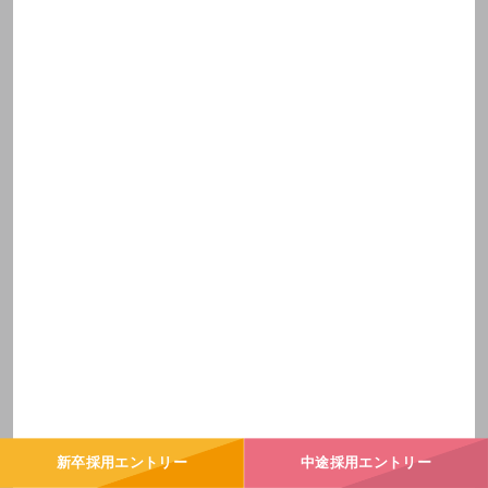
平均月収
昼勤：36万7,000円 夜勤：46万5,000円
※大阪勤務の場合
中型タクシー部門
中型タクシー乗務で、法人会員送迎・空港送迎など様々な送
迎業務を行っていただきます
⚫︎ 夜勤乗務も可能（月収アップ）
⚫︎ 全6回の研修会に参加しながらハイヤー部門を目指す
※乗務車両：クラウン HV、カムリ HV、セレナ HV
新卒採用エントリー
中途採用エントリー