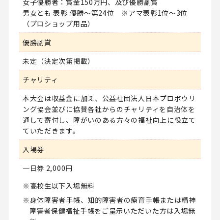
女子優勝者：賞金150万円、及び優勝副賞
男女とも 表彰 優勝～第24位 ※アマ表彰1位～3位
（プロショップ用品）
優勝副賞
未定（決定次第掲載）
チャリティ
本大会は収益金に加え、公益社団法人日本プロボウリ
ング協会並びに協賛各社からのチャリティを自治体を
通して寄付し、障がいのある方々の福祉向上に役立て
ていただきます。
入場券
一日券 2,000円
高校生以下入場無料
身体障害者手帳、知的障害者の療育手帳または精神
障害者保健福祉手帳をご呈示いただいた方は入場無