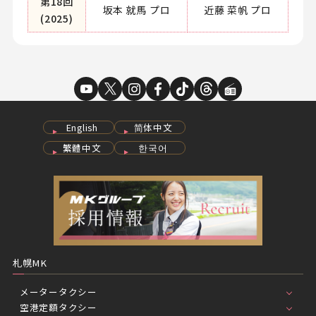
第18回
坂本 就馬 プロ
近藤 菜帆 プロ
(2025)
English
简体中文
繁體中文
한국어
札幌MK
メータータクシー
空港定額タクシー