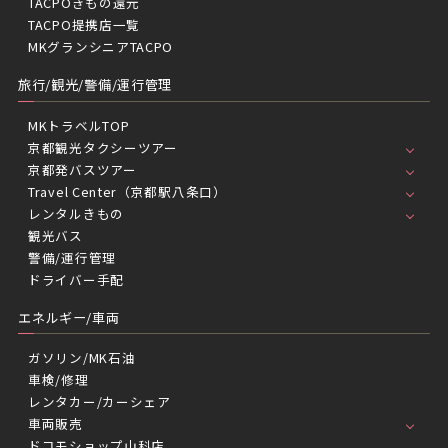
TACPOきもの還元
TACPO提携店一覧
MKグランシニアTACPO
旅行/観光/警備/運行管理
MKトラベルTOP
京都観光タクシーツアー
京都発バスツアー
Travel Center（京都駅八条口）
レンタルきもの
観光バス
警備/運行管理
ドライバー手配
エネルギー/車両
ガソリン/MK石油
車検/修理
レンタカー/カーシェア
車両販売
ドコモショップ山科店