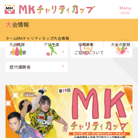
大会情報
ホーム
MKチャリティカップ
大会情報
大会情報
アマ予選
協賛募集
大会の記録
大会概要
ご招待について
歴代優勝者