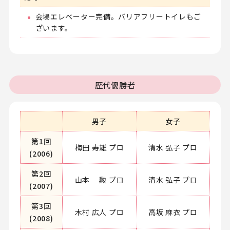
会場エレベーター完備。バリアフリートイレもご
ざいます。
歴代優勝者
男子
女子
第1回
梅田 寿雄 プロ
清水 弘子 プロ
(2006)
第2回
山本 勲 プロ
清水 弘子 プロ
(2007)
第3回
木村 広人 プロ
高坂 麻衣 プロ
(2008)