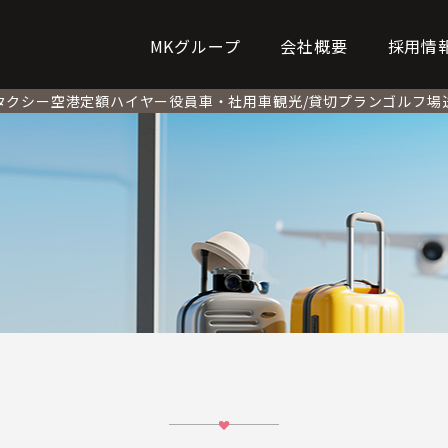
MKグループ
会社概要
採用情
タクシー
空港定額
ハイヤー
役員車・社用車
観光/貸切プラン
ゴルフ場