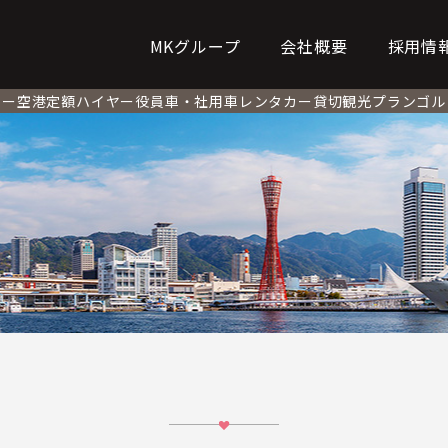
MKグループ
会社概要
採用情
シー
空港定額
ハイヤー
役員車・社用車
レンタカー
貸切観光プラン
ゴル