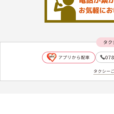
タク
078
アプリから配車
タクシー