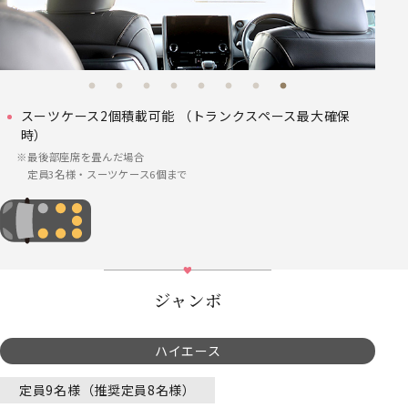
スーツケース2個積載可能 （トランクスペース最大確保
時）
最後部座席を畳んだ場合
定員3名様・スーツケース6個まで
ジャンボ
ハイエース
定員9名様（推奨定員8名様）