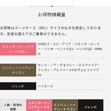
お荷物積載量
お荷物はスーツケース（90L）サイズのものを想定しておりま
す。定員を超えてのご乗車はできません。
IONIQ 5・コナ・アリア・シエンタ・ルーミ
スタンダード / ハイグ
ー・ソリオ・ベンツ EQS・ベンツEQE・BMW
レードセダン
iX
セレナ・ノア・ヴォクシー・エスクァイア・
ミニバン / ハイグレー
ランディ・アルファードHV/ヴェルファイア
ドワゴン
HV
ハイエース
ジャンボ
スタンダード /
人数・荷物の
ミニバン / ハイ
ハイグレードセ
ジャンボ
個数
グレードワゴン