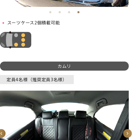
スーツケース2個積載可能
カムリ
定員4名様（推奨定員3名様）