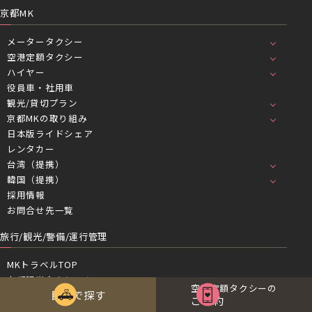
京都MK
メータータクシー
空港定額タクシー
ハイヤー
役員車・社用車
観光/貸切プラン
京都MKの取り組み
日本版ライドシェア
レンタカー
台湾（提携）
韓国（提携）
採用情報
お問合せ先一覧
旅行/観光/警備/運行管理
MKトラベルTOP
京都観光タクシーツアー
空港定額タクシーの
目的で探す
京都発バスツアー
ご予約
Travel Center（京都駅八条口）