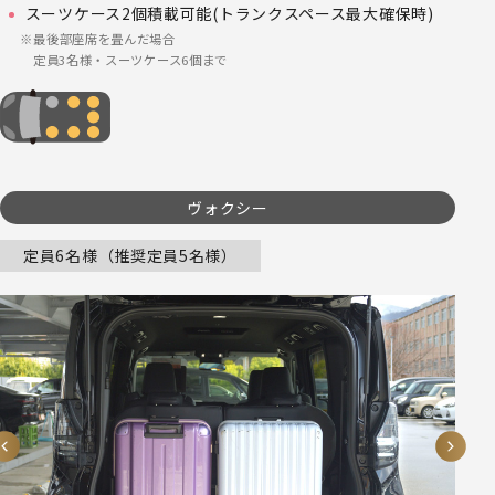
スーツケース2個積載可能(トランクスペース最大確保時)
最後部座席を畳んだ場合
定員3名様・スーツケース6個まで
ヴォクシー
定員6名様（推奨定員5名様）