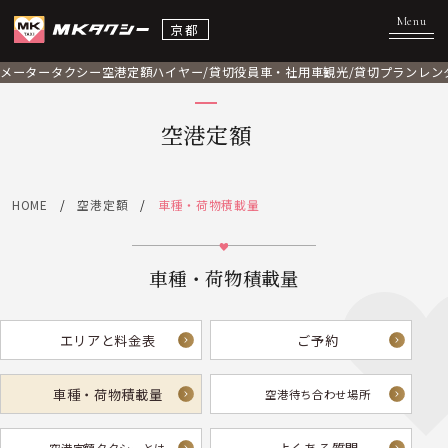
京都
メータータクシー
空港定額
ハイヤー/貸切
役員車・社用車
観光/貸切プラン
レン
空港定額
HOME
空港定額
車種・荷物積載量
車種・荷物積載量
エリアと料金表
ご予約
車種・荷物積載量
空港待ち合わせ場所