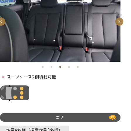
スーツケース2個積載可能
コナ
定員4名様（推奨定員3名様）