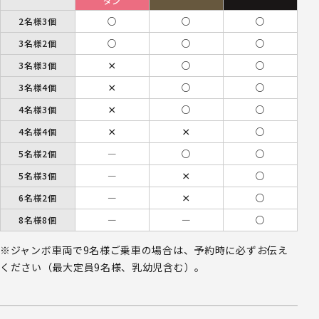
ダン
2名様3個
○
○
○
3名様2個
○
○
○
3名様3個
×
○
○
3名様4個
×
○
○
4名様3個
×
○
○
4名様4個
×
×
○
5名様2個
―
○
○
5名様3個
―
×
○
6名様2個
―
×
○
8名様8個
―
―
○
※ジャンボ車両で9名様ご乗車の場合は、予約時に必ずお伝え
ください（最大定員9名様、乳幼児含む）。