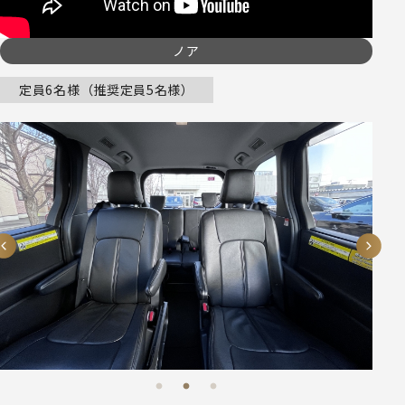
ノア
定員6名様（推奨定員5名様）