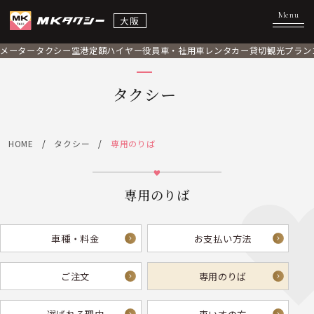
大阪
メータータクシー
空港定額
ハイヤー
役員車・社用車
レンタカー
貸切観光プラン
タクシー
HOME
タクシー
専用のりば
専用のりば
車種・料金
お支払い方法
ご注文
専用のりば