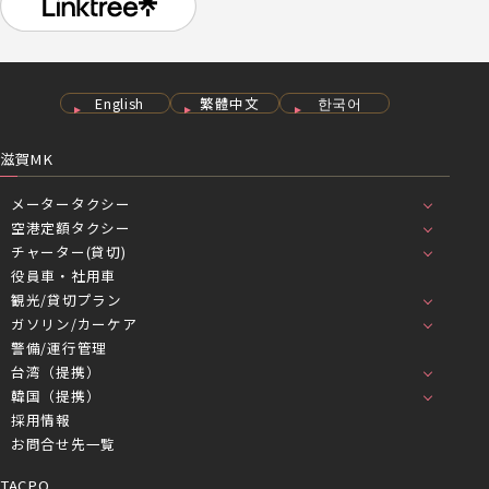
English
繁體中文
한국어
滋賀MK
メータータクシー
空港定額タクシー
チャーター(貸切)
役員車・社用車
観光/貸切プラン
ガソリン/カーケア
警備/運行管理
台湾（提携）
韓国（提携）
採用情報
お問合せ先一覧
TACPO