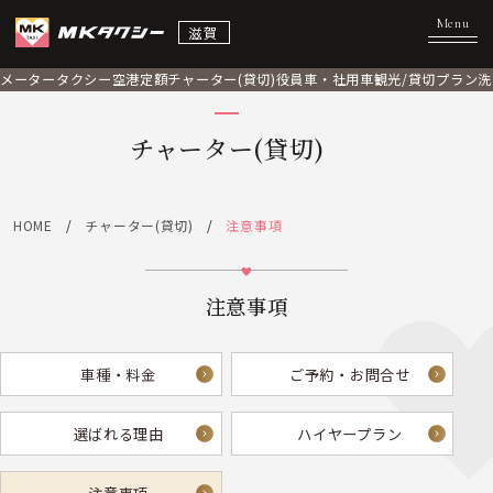
滋賀
メータータクシー
空港定額
チャーター(貸切)
役員車・社用車
観光/貸切プラン
洗
チャーター(貸切)
HOME
チャーター(貸切)
注意事項
注意事項
車種・料金
ご予約・お問合せ
選ばれる理由
ハイヤープラン