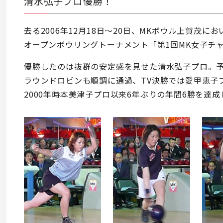
清水弘子プロ優勝！
去る2006年12月18日～20日、MKボウル上賀茂
オープンボウリングトーナメント「第1回MK女子チ
優勝したのは抜群の安定感を見せた清水弘子プロ。
ラウンドロビンも順調に通過、TV決勝では愛甲恵子
2000年時本美津子プロ以来6年ぶりの年間6勝を達