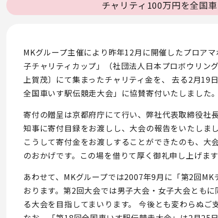
チャリティ100万円を全国
MKグループ主催により昨年12月に開催したプロアマ
子チャリティカップ」（社団法人日本プロボウリング協
上賀茂〕にて集まったチャリティ金を、 去る2月19
全国車いす駅伝競走大会」に協賛寄付いたしました
寄付の贈呈は京都府庁にて行い、弊社代表取締役社
知事に寄付目録をお渡しし、大会の報告をいたしま
こうして寄付金をお渡しすることができたのも、大
のおかげです。この場を借りて厚く御礼申し上げます
あわせて、MKグループでは2007年9月に「第2回M
おります。第2回大会では男子大会・女子大会ともに
る大会を目指してまいります。 今後とも変わらぬご
なお、「第18回全国車いす駅伝競走大会」は2月25