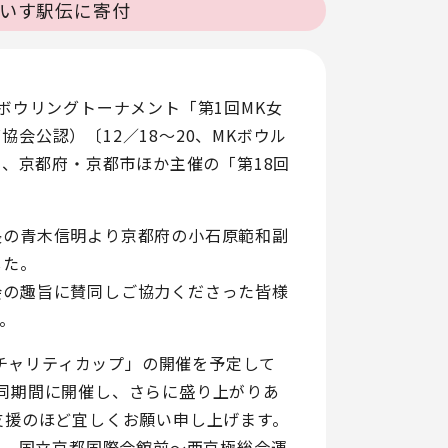
車いす駅伝に寄付
ボウリングトーナメント「第1回MK女
会公認）〔12／18～20、MKボウル
日、京都府・京都市ほか主催の「第18回
。
長の青木信明より京都府の小石原範和副
した。
会の趣旨に賛同しご協力くださった皆様
。
Kチャリティカップ」の開催を予定して
同期間に開催し、さらに盛り上がりあ
支援のほど宜しくお願い申し上げます。
日、国立京都国際会館前～西京極総合運