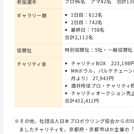
プロ96名 アマ42名 合計13
参加選手
1日目：612名
ギャラリー数
2日目：742名
最終日：758名
合計2,112名
特別協賛社：5社・一般協賛社：
協賛社
チャリティBOX 223,198
チャリティ金
MKボウル、パルケチェーン
月より） 27,943円
酒井玲佳プロ・チャリティ貯金
チャリティオークション売上 1
合計432,411円
その他、社団法人日本プロボウリング協会からの50
ましたチャリティを、京都府・京都市ほか主催の