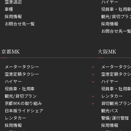
空港送迎
ハイヤー
車種
役員車・社用
採用情報
観光/貸切プラ
お問合せ先一覧
採用情報
お問合せ先一
京都MK
大阪MK
メータータクシー
メータータク
空港定額タクシー
空港定額タク
ハイヤー
ハイヤー
役員車・社用車
役員車・社用
観光/貸切プラン
レンタカー
京都MKの取り組み
貸切観光プラ
日本版ライドシェア
観光バス
レンタカー
警備/運行管理
採用情報
採用情報