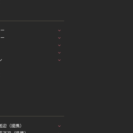
覧
シー
シー
車
ン
覧
送迎（提携）
駅送迎（提携）