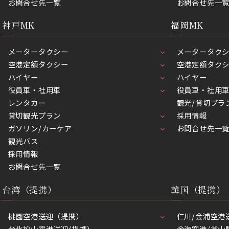
お問合せ先一覧
お問合せ先一
神戸MK
福岡MK
メータータクシー
メータータク
空港定額タクシー
空港定額タク
ハイヤー
ハイヤー
役員車・社用車
役員車・社用
レンタカー
観光/貸切プラ
貸切観光プラン
採用情報
ガソリン/カーケア
お問合せ先一
観光バス
採用情報
お問合せ先一覧
台湾（提携）
韓国（提携）
桃園空港送迎（提携）
仁川/金浦空港
台北松山空港送迎(提携)
金海空港/釜山