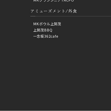
アミューズメント/外食
MKボウル上賀茂
上賀茂BBQ
一念坂362cafe