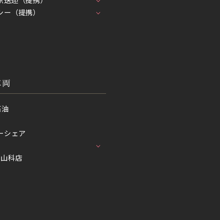
シー（提携）
車両
石油
ーシェア
プ山科店