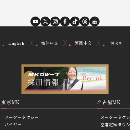
English
简体中文
繁體中文
한국어
東京MK
名古屋MK
メータータクシー
メータータク
ハイヤー
空港定額タク