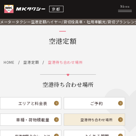
京都
メータータクシー
空港定額
ハイヤー/貸切
役員車・社用車
観光/貸切プラン
レン
空港定額
HOME
空港定額
空港待ち合わせ場所
空港待ち合わせ場所
エリアと料金表
ご予約
車種・荷物積載量
空港待ち合わせ場所