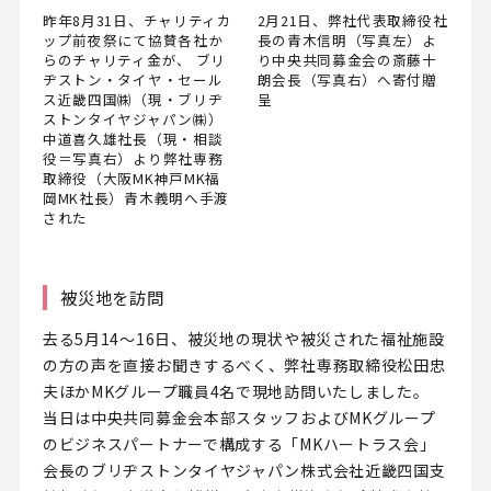
昨年8月31日、チャリティカ
2月21日、弊社代表取締役社
ップ前夜祭にて協賛各社か
長の青木信明（写真左）よ
らのチャリティ金が、 ブリ
り中央共同募金会の斎藤十
ヂストン・タイヤ・セール
朗会長（写真右）へ寄付贈
ス近畿四国㈱（現・ブリヂ
呈
ストンタイヤジャパン㈱）
中道喜久雄社長（現・相談
役＝写真右）より弊社専務
取締役（大阪MK神戸MK福
岡MK社長）青木義明へ手渡
された
被災地を訪問
去る5月14～16日、被災地の現状や被災された福祉施設
の方の声を直接お聞きするべく、弊社専務取締役松田忠
夫ほかMKグループ職員4名で現地訪問いたしました。
当日は中央共同募金会本部スタッフおよびMKグループ
のビジネスパートナーで構成する「MKハートラス会」
会長のブリヂストンタイヤジャパン株式会社近畿四国支