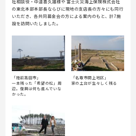
社相談役・中道喜久雄様や 富士火災海上保険株式会社
の東北本部本部長ならびに現地の支店長の方々にも同行
いただき、各共同募金会の方による案内のもと、計7施
設を訪問いたしました。
「陸前高田市」
「名取市閖上地区」
一本残った「希望の松」周
家の土台が生々しく残る
辺。復興は何も進んでいな
かった。