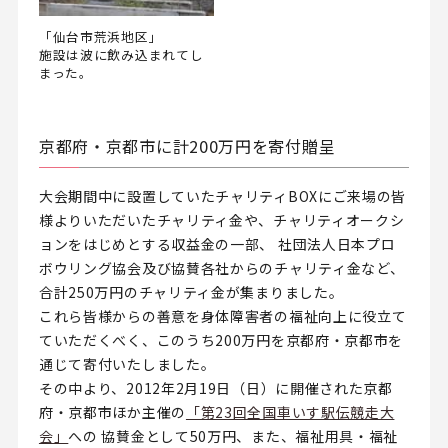
「仙台市荒浜地区」
施設は波に飲み込まれてし
まった。
京都府・京都市に計200万円を寄付贈呈
大会期間中に設置していたチャリティBOXにご来場の皆
様よりいただいたチャリティ金や、チャリティオークシ
ョンをはじめとする収益金の一部、 社団法人日本プロ
ボウリング協会及び協賛各社からのチャリティ金など、
合計250万円のチャリティ金が集まりました。
これら皆様からの善意を身体障害者の福祉向上に役立て
ていただくべく、このうち200万円を京都府・京都市を
通じて寄付いたしました。
その中より、2012年2月19日（日）に開催された京都
府・京都市ほか主催の
「第23回全国車いす駅伝競走大
会」
への 協賛金として50万円、また、福祉用具・福祉