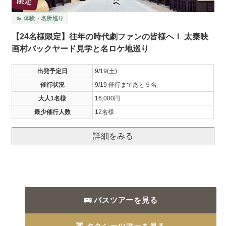
🥾 体験・名所巡り
【24名様限定】往年の時代劇ファンの皆様へ！ 太秦映
画村バックヤード見学と名ロケ地巡り
出発予定日
9/19(土)
催行状況
9/19 催行まであと５名
大人1名様
16,000円
最少催行人数
12名様
詳細をみる
🚌 バスツアーを見る