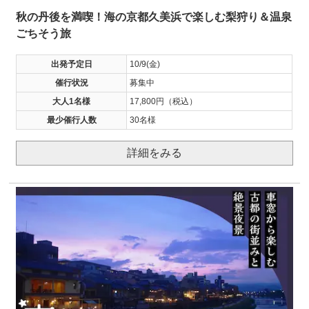
秋の丹後を満喫！海の京都久美浜で楽しむ梨狩り＆温泉
ごちそう旅
出発予定日
10/9(金)
催行状況
募集中
大人1名様
17,800円（税込）
最少催行人数
30名様
詳細をみる