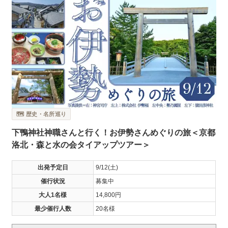
🗺️ 歴史・名所巡り
下鴨神社神職さんと行く！お伊勢さんめぐりの旅＜京都
洛北・森と水の会タイアップツアー＞
出発予定日
9/12(土)
催行状況
募集中
大人1名様
14,800円
最少催行人数
20名様