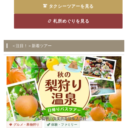
🚖 タクシーツアーを見る
📿 札所めぐりを見る
＜注目！＞新着ツアー
🍓 グルメ・果物狩り
🦖 体験・ファミリー