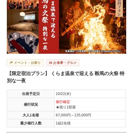
🎆 イベント・お祭り
🍱 お食事・グルメ
【限定宿泊プラン】 くらま温泉で迎える 鞍馬の火祭 特
別な一夜
出発予定日
10/22(木)
催行確定
催行状況
★残り1部屋
大人1名様
67,000円～135,000円
最少催行人数
1組2名様