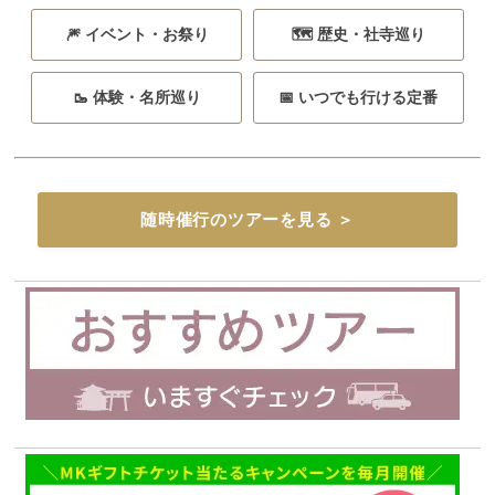
🎆 イベント・お祭り
🗺️ 歴史・社寺巡り
🥾 体験・名所巡り
📅 いつでも行ける定番
随時催行のツアーを見る ＞