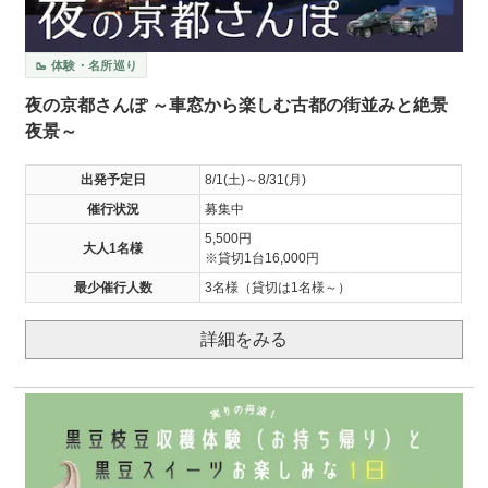
🥾 体験・名所巡り
夜の京都さんぽ ～車窓から楽しむ古都の街並みと絶景
夜景～
出発予定日
8/1(土)～8/31(月)
催行状況
募集中
5,500円
大人1名様
※貸切1台16,000円
最少催行人数
3名様（貸切は1名様～）
詳細をみる