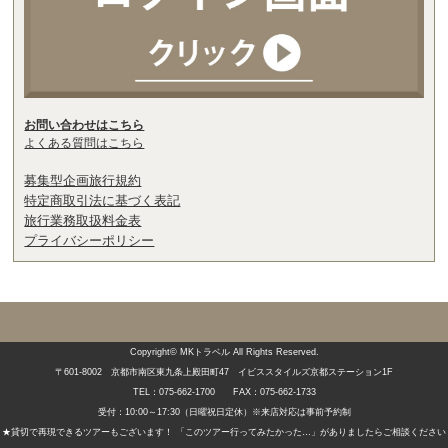
お問い合わせはこちら
よくある質問はこちら
募集型企画旅行規約
特定商取引法に基づく表記
旅行業務取扱料金表
プライバシーポリシー
Copyright©
MKトラベル
All Rights Reserved.
〒601-8002 京都市南区東九条上殿田町47 イビススタイルズ京都ステーション1F
TEL：075-662-1700 FAX：075-662-1733
受付：10:00～17:30（日曜祝日定休）※来店対応は事前予約制
★貸切で再現できるツアーもございます！ 「このツアー行ってみたかった…」がありましたらご相談ください