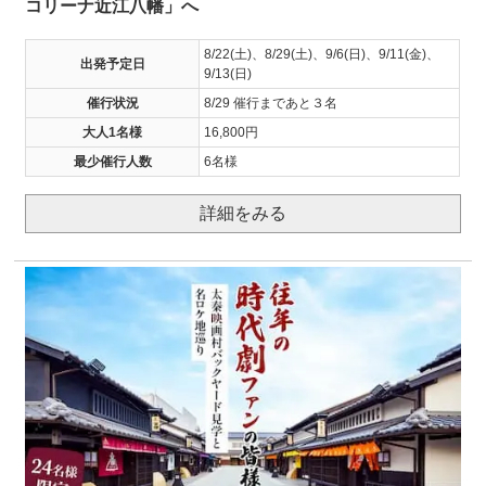
コリーナ近江八幡」へ
8/22(土)、8/29(土)、9/6(日)、9/11(金)、
出発予定日
9/13(日)
催行状況
8/29 催行まであと３名
大人1名様
16,800円
最少催行人数
6名様
詳細をみる