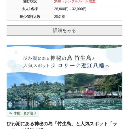
催行状況
満席→シングルルーム増室
大人1名様
28,800円～32,000円
最少催行人数
25名様
詳細をみる
🥾 体験・名所巡り
びわ湖にある神秘の島「竹生島」と人気スポット「ラ