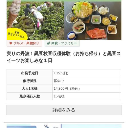
🍓 グルメ・果物狩り
🦖 体験・ファミリー
実りの丹波！黒豆枝豆収穫体験（お持ち帰り）と黒豆ス
イーツお楽しみな１日
出発予定日
10/25(日)
催行状況
募集中
大人1名様
14,800円（税込）
最少催行人数
15名様
詳細をみる