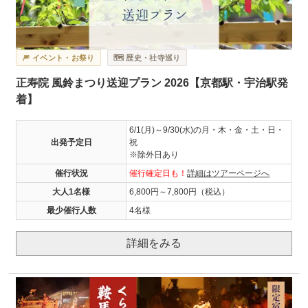
🎆 イベント・お祭り
🗺️ 歴史・社寺巡り
正寿院 風鈴まつり送迎プラン 2026【京都駅・宇治駅発
着】
6/1(月)～9/30(水)の月・木・金・土・日・
出発予定日
祝
※除外日あり
催行状況
催行確定日も！
詳細はツアーページへ
大人1名様
6,800円～7,800円（税込）
最少催行人数
4名様
詳細をみる