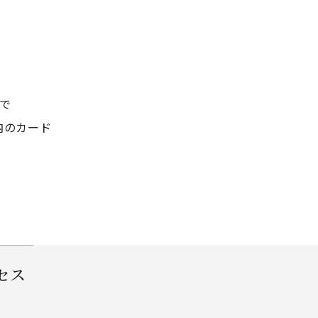
で
内のカード
セス