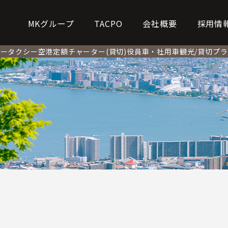
MKグループ
TACPO
会社概要
採用情
タータクシー
空港定額
チャーター(貸切)
役員車・社用車
観光/貸切プ