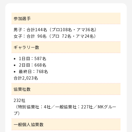
参加選手
男子：合計144名
（プロ108名・アマ36名）
女子：合計 96名
（プロ 72名・アマ24名）
ギャラリー数
1日目：587名
2日目：668名
最終日：768名
合計2,023名
協賛社数
232社
（特別協賛社：4社／一般協賛社：227社／MKグルー
プ）
一般個人協賛数