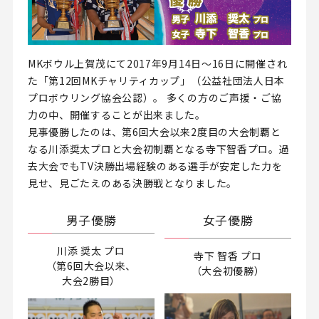
MKボウル上賀茂にて2017年9月14日～16日に開催され
た「第12回MKチャリティカップ」（公益社団法人日本
プロボウリング協会公認）。 多くの方のご声援・ご協
力の中、開催することが出来ました。
見事優勝したのは、第6回大会以来2度目の大会制覇と
なる川添奨太プロと大会初制覇となる寺下智香プロ。過
去大会でもTV決勝出場経験のある選手が安定した力を
見せ、見ごたえのある決勝戦となりました。
男子優勝
女子優勝
川添 奨太 プロ
寺下 智香 プロ
（第6回大会以来、
（大会初優勝）
大会2勝目）