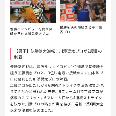
優勝を決め感極まる寺下智
優勝インタビューを終え笑
香プロ
顔を見せる川添奨太プロ
【男子】決勝は大逆転！川添奨太プロが2度目の
制覇
優勝決定戦は、決勝ラウンドロビン1位通過で初優勝を
狙う工藤貴志プロと、3位決定戦で接戦の末に山本勲プ
ロに勝利した川添奨太プロの対戦。
工藤プロが出だしから6連続ストライクを決め勝負が見
えてきたかと思われた矢先、9フレーム目で工藤プロが
痛恨のスプリット。6フレーム目から4連続ストライク
を決めた川添プロの粘りが実を結び、逆転で第6回大会
以来の優勝を決めました。