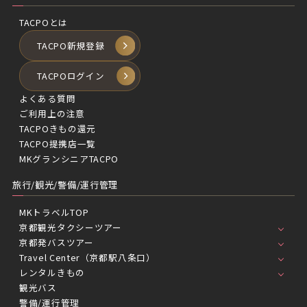
TACPOとは
TACPO新規登録
TACPOログイン
よくある質問
ご利用上の注意
TACPOきもの還元
TACPO提携店一覧
MKグランシニアTACPO
旅行/観光/警備/運行管理
MKトラベルTOP
京都観光タクシーツアー
京都発バスツアー
Travel Center（京都駅八条口）
レンタルきもの
観光バス
警備/運行管理