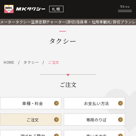
札幌
メータータクシー
空港定額
チャーター(貸切)
役員車・社用車
観光/貸切プラン
レ
タクシー
HOME
タクシー
ご注文
ご注文
車種・料金
お支払い方法
ご注文
専用のりば