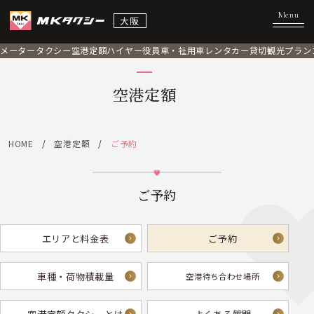
大阪
メータータクシー
空港定額
ハイヤー
役員車・社用車
レンタカー
貸切観光プラン
空港定額
HOME
空港定額
ご予約
ご予約
エリアと料金表
ご予約
車種・荷物積載量
空港待ち合わせ場所