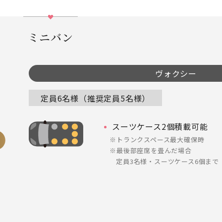
ミニバン
ヴォクシー
定員6名様（推奨定員5名様）
スーツケース2個積載可能
トランクスペース最大確保時
最後部座席を畳んだ場合
定員3名様・スーツケース6個まで