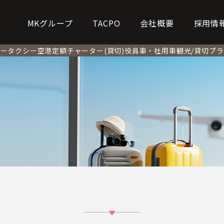
MKグループ
TACPO
会社概要
採用情
タータクシー
空港定額
チャーター(貸切)
役員車・社用車
観光/貸切プ