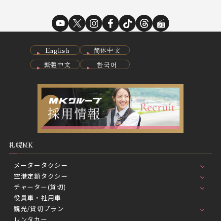
English
简体中文
繁體中文
한국어
札幌MK
メータータクシー
空港定額タクシー
チャーター(貸切)
役員車・社用車
観光/貸切プラン
レンタカー