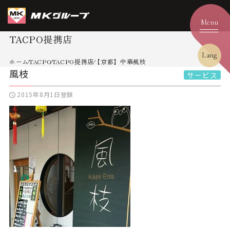
TACPO提携店
Lang
ホーム
TACPO
TACPO提携店
【京都】中華
風枝
風枝
サービス
2015年8月1日登録