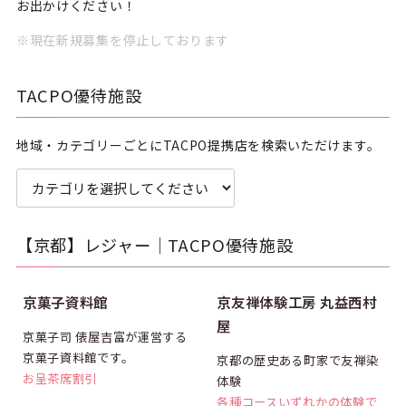
お出かけください！
※現在新規募集を停止しております
TACPO優待施設
地域・カテゴリーごとにTACPO提携店を検索いただけます。
【京都】レジャー｜TACPO優待施設
割引
プレゼント
京菓子資料館
京友禅体験工房 丸益西村
屋
京菓子司 俵屋吉富が運営する
京菓子資料館です。
京都の歴史ある町家で友禅染
お呈茶席割引
体験
各種コースいずれかの体験で