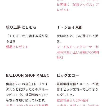
お客様に「足袋ソックス」プ
レゼント
プレゼント
割引
絞り工房 にしむら
Ｔ・ジョイ京都
「くくる」から始まる絞り染
大切な方と、心に残るひと時
の世界
を。
粗品プレゼント
フード＆ドリンクコーナー利
用時お買い上げ金額から50円
割引
プレゼント
割引
BALLOON SHOP MALEC
ビッグエコー
出産祝い、お誕生日、ブライ
最新機種完備！メニューが豊
ダルなどにぴったりのバルー
富！ビッグエコーでカラオケ
ンギフトや、外国製の木のお
を楽しもう。
もちゃを取り扱っています。
総額料金より10％割引
お買い上げいただいたお客様
※会員・学割・シルバー料金