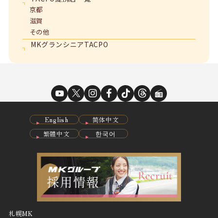
京都
滋賀
その他
MKグランシニアTACPO
English
简体中文
繁體中文
한국어
札幌MK