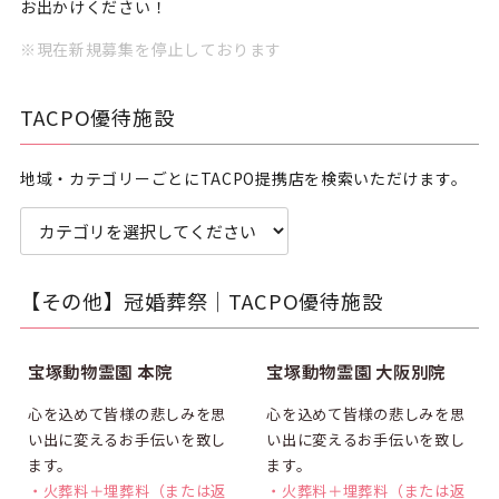
お出かけください！
※現在新規募集を停止しております
TACPO優待施設
地域・カテゴリーごとにTACPO提携店を検索いただけます。
【その他】冠婚葬祭｜TACPO優待施設
割引
割引
宝塚動物霊園 本院
宝塚動物霊園 大阪別院
心を込めて皆様の悲しみを思
心を込めて皆様の悲しみを思
い出に変えるお手伝いを致し
い出に変えるお手伝いを致し
ます。
ます。
・火葬料＋埋葬料（または返
・火葬料＋埋葬料（または返