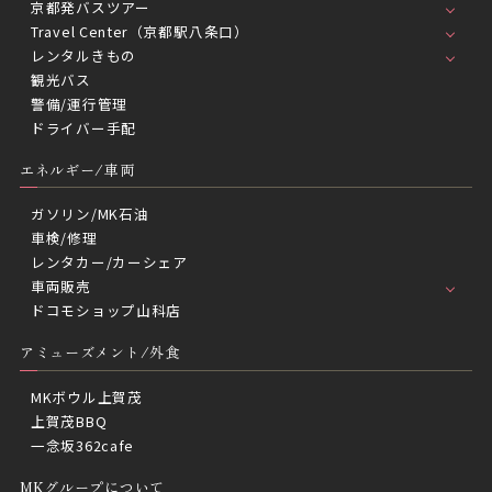
京都発バスツアー
Travel Center（京都駅八条口）
レンタルきもの
観光バス
警備/運行管理
ドライバー手配
エネルギー/車両
ガソリン/MK石油
車検/修理
レンタカー/カーシェア
車両販売
ドコモショップ山科店
アミューズメント/外食
MKボウル上賀茂
上賀茂BBQ
一念坂362cafe
MKグループについて