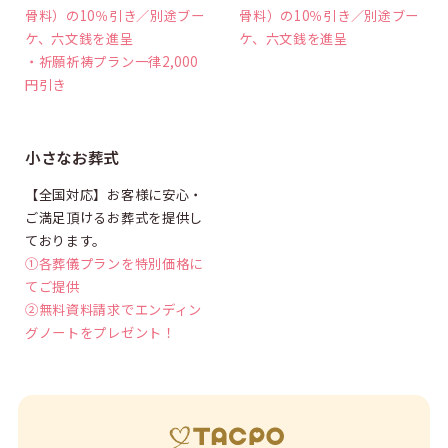
骨料）の10％引き／別途ブー
骨料）の10％引き／別途ブー
ケ、六文銭を進呈
ケ、六文銭を進呈
・祈願祈祷プラン一律2,000
円引き
割引
小さなお葬式
【全国対応】お客様に安心・
ご満足頂けるお葬式を提供し
ております。
①各葬儀プランを特別価格に
てご提供
②無料資料請求でエンディン
グノートをプレゼント！