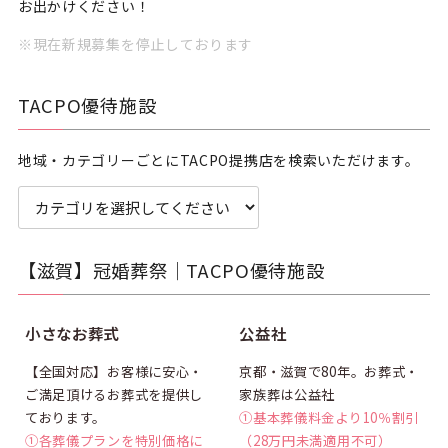
お出かけください！
※現在新規募集を停止しております
TACPO優待施設
地域・カテゴリーごとにTACPO提携店を検索いただけます。
【滋賀】冠婚葬祭｜TACPO優待施設
割引
割引
小さなお葬式
公益社
【全国対応】お客様に安心・
京都・滋賀で80年。お葬式・
ご満足頂けるお葬式を提供し
家族葬は公益社
ております。
①基本葬儀料金より10％割引
①各葬儀プランを特別価格に
（28万円未満適用不可）