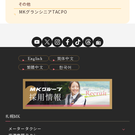
その他
MKグランシニアTACPO
English
简体中文
繁體中文
한국어
札幌MK
メータータクシー