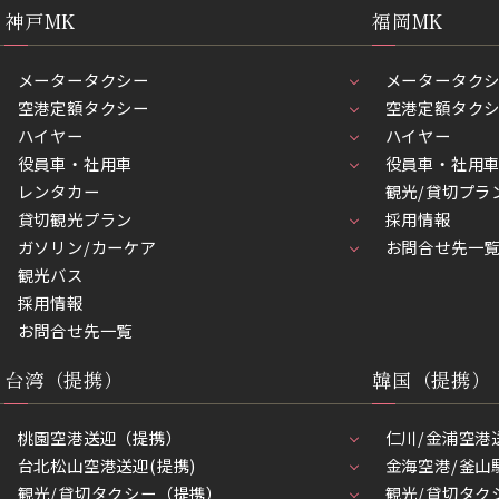
神戸MK
福岡MK
メータータクシー
メータータク
空港定額タクシー
空港定額タク
ハイヤー
ハイヤー
役員車・社用車
役員車・社用
レンタカー
観光/貸切プラ
貸切観光プラン
採用情報
ガソリン/カーケア
お問合せ先一
観光バス
採用情報
お問合せ先一覧
台湾（提携）
韓国（提携）
桃園空港送迎（提携）
仁川/金浦空港
台北松山空港送迎(提携)
金海空港/釜山
観光/貸切タクシー（提携）
観光/貸切タク