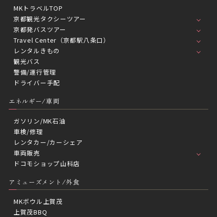
MKトラベルTOP
京都観光タクシーツアー
京都発バスツアー
Travel Center（京都駅八条口）
レンタルきもの
観光バス
警備/運行管理
ドライバー手配
エネルギー/車両
ガソリン/MK石油
車検/修理
レンタカー/カーシェア
車両販売
ドコモショップ山科店
アミューズメント/外食
MKボウル上賀茂
上賀茂BBQ