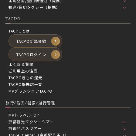
金海空港/釜山駅送迎（提携）
観光/貸切タクシー（提携）
TACPO
TACPOとは
TACPO新規登録
TACPOログイン
よくある質問
ご利用上の注意
TACPOきもの還元
TACPO提携店一覧
MKグランシニアTACPO
旅行/観光/警備/運行管理
MKトラベルTOP
京都観光タクシーツアー
京都発バスツアー
Travel Center（京都駅八条口）