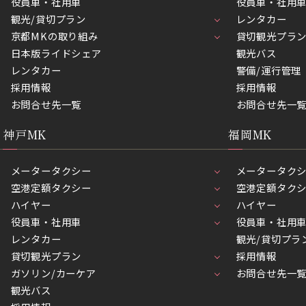
役員車・社用車
役員車・社用
観光/貸切プラン
レンタカー
京都MKの取り組み
貸切観光プラ
日本版ライドシェア
観光バス
レンタカー
警備/運行管理
採用情報
採用情報
お問合せ先一覧
お問合せ先一
神戸MK
福岡MK
メータータクシー
メータータク
空港定額タクシー
空港定額タク
ハイヤー
ハイヤー
役員車・社用車
役員車・社用
レンタカー
観光/貸切プラ
貸切観光プラン
採用情報
ガソリン/カーケア
お問合せ先一
観光バス