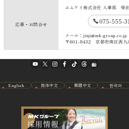
エムケイ株式会社 人事部 柴
075-555-3
応募・お問合せ
メール：
jinji@mk-group.co.jp
〒601-8432 京都市南区西九
English
简体中文
繁體中文
한국어