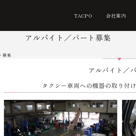
TACPO
会社案内
アルバイト／パート募集
ト募集
アルバイト／
タクシー車両への機器の取り付け