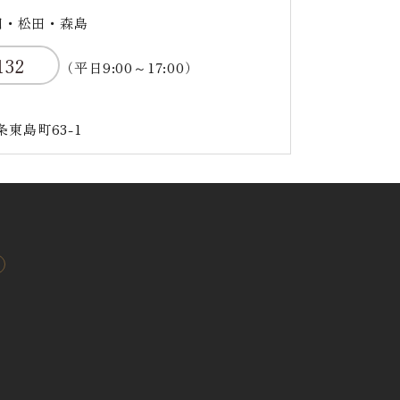
田・松田・森島
132
（平日9:00～17:00）
条東島町63-1