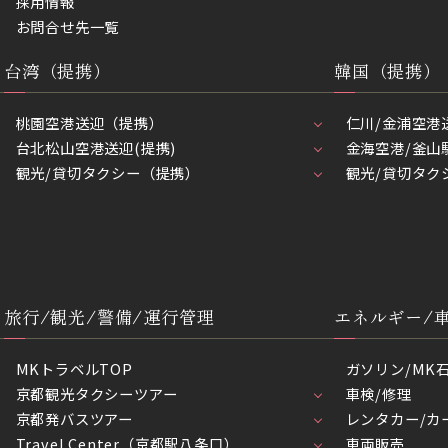
採用情報
お問合せ先一覧
台湾（提携）
韓国（提携）
桃園空港送迎（提携）
仁川/金浦空港
台北松山空港送迎(提携)
金海空港/釜山
観光/貸切タクシー（提携）
観光/貸切タク
旅行/観光/警備/運行管理
エネルギー/
MKトラベルTOP
ガソリン/MK
京都観光タクシーツアー
車検/修理
京都発バスツアー
レンタカー/カ
Travel Center（京都駅八条口）
車両販売