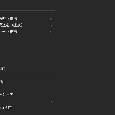
送迎（提携）
駅送迎（提携）
シー（提携）
車両
石油
ーシェア
プ山科店