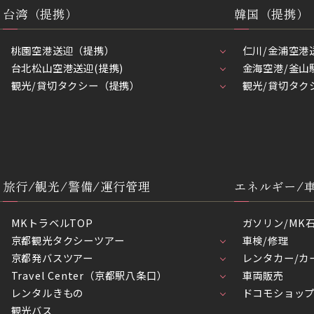
台湾（提携）
韓国（提携）
桃園空港送迎（提携）
仁川/金浦空港
台北松山空港送迎(提携)
金海空港/釜山
観光/貸切タクシー（提携）
観光/貸切タク
旅行/観光/警備/運行管理
エネルギー/
MKトラベルTOP
ガソリン/MK
京都観光タクシーツアー
車検/修理
京都発バスツアー
レンタカー/カ
Travel Center（京都駅八条口）
車両販売
レンタルきもの
ドコモショッ
観光バス