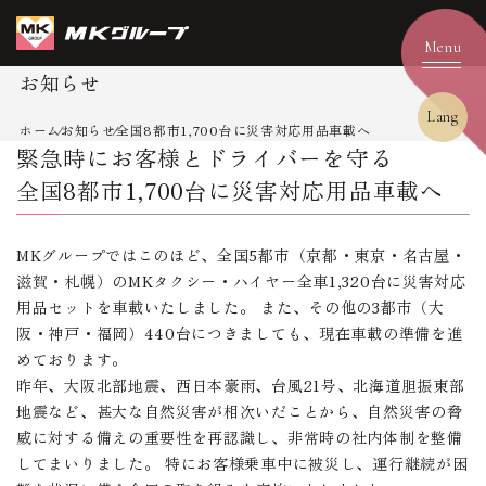
お知らせ
Lang
ホーム
お知らせ
全国8都市1,700台に災害対応用品車載へ
緊急時にお客様とドライバーを守る
全国8都市1,700台に災害対応用品車載へ
MKグループではこのほど、全国5都市（京都・東京・名古屋・
滋賀・札幌）のMKタクシー・ハイヤー全車1,320台に災害対応
用品セットを車載いたしました。 また、その他の3都市（大
阪・神戸・福岡）440台につきましても、現在車載の準備を進
めております。
昨年、大阪北部地震、西日本豪雨、台風21号、北海道胆振東部
地震など、甚大な自然災害が相次いだことから、自然災害の脅
威に対する備えの重要性を再認識し、非常時の社内体制を整備
してまいりました。 特にお客様乗車中に被災し、運行継続が困