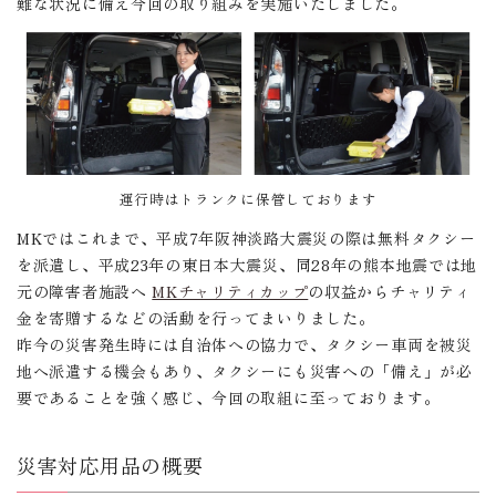
難な状況に備え今回の取り組みを実施いたしました。
運行時はトランクに保管しております
MKではこれまで、平成7年阪神淡路大震災の際は無料タクシー
を派遣し、平成23年の東日本大震災、同28年の熊本地震では地
元の障害者施設へ
MKチャリティカップ
の収益からチャリティ
金を寄贈するなどの活動を行ってまいりました。
昨今の災害発生時には自治体への協力で、タクシー車両を被災
地へ派遣する機会もあり、タクシーにも災害への「備え」が必
要であることを強く感じ、今回の取組に至っております。
災害対応用品の概要