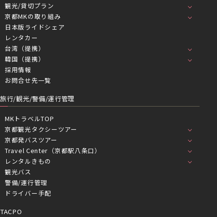
観光/貸切プラン
京都MKの取り組み
日本版ライドシェア
レンタカー
台湾（提携）
韓国（提携）
採用情報
お問合せ先一覧
旅行/観光/警備/運行管理
MKトラベルTOP
京都観光タクシーツアー
京都発バスツアー
Travel Center（京都駅八条口）
レンタルきもの
観光バス
警備/運行管理
ドライバー手配
TACPO