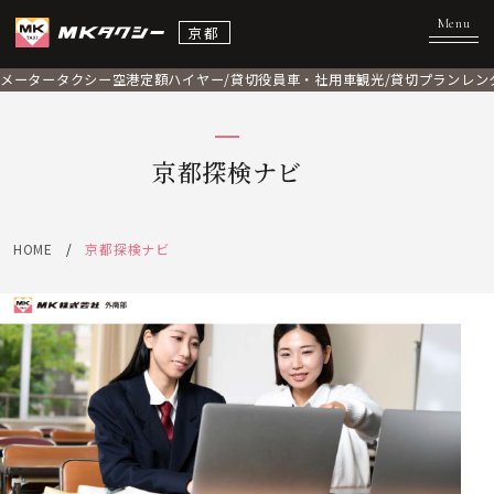
京都
メータータクシー
空港定額
ハイヤー/貸切
役員車・社用車
観光/貸切プラン
レン
京都探検ナビ
HOME
京都探検ナビ