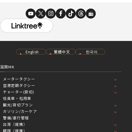
English
繁體中文
한국어
滋賀MK
メータータクシー
空港定額タクシー
チャーター(貸切)
役員車・社用車
観光/貸切プラン
ガソリン/カーケア
警備/運行管理
台湾（提携）
韓国（提携）