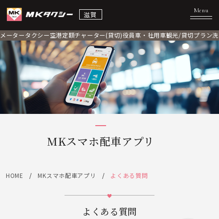
滋賀
メータータクシー
空港定額
チャーター(貸切)
役員車・社用車
観光/貸切プラン
洗
MKスマホ配車アプリ
HOME
MKスマホ配車アプリ
よくある質問
よくある質問