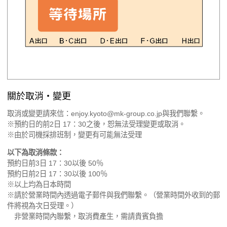
關於取消・變更
取消或變更請來信：enjoy.kyoto@mk-group.co.jp與我們聯繫。
※預約日的前2日 17：30之後，恕無法受理變更或取消。
※由於司機採排班制，變更有可能無法受理
以下為取消條款：
預約日前3日 17：30以後 50％
預約日前2日 17：30以後 100％
※以上均為日本時間
※請於營業時間內透過電子郵件與我們聯繫。（營業時間外收到的郵
件將視為次日受理。）
非營業時間內聯繫，取消費產生，需請貴賓負擔